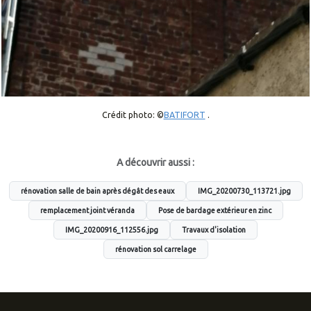
Crédit photo: ©
BATIFORT
.
A découvrir aussi :
rénovation salle de bain après dégât des eaux
IMG_20200730_113721.jpg
remplacement joint véranda
Pose de bardage extérieur en zinc
IMG_20200916_112556.jpg
Travaux d'isolation
rénovation sol carrelage