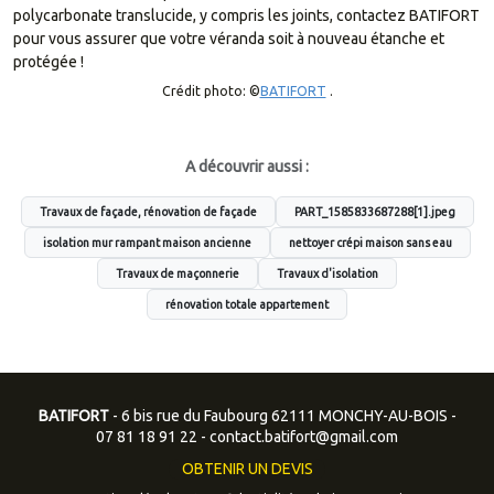
polycarbonate translucide, y compris les joints, contactez BATIFORT
pour vous assurer que votre véranda soit à nouveau étanche et
protégée !
Crédit photo: ©
BATIFORT
.
A découvrir aussi :
Travaux de façade, rénovation de façade
PART_1585833687288[1].jpeg
isolation mur rampant maison ancienne
nettoyer crépi maison sans eau
Travaux de maçonnerie
Travaux d'isolation
rénovation totale appartement
BATIFORT
- 6 bis rue du Faubourg 62111 MONCHY-AU-BOIS -
07 81 18 91 22
-
contact.batifort@gmail.com
OBTENIR UN DEVIS