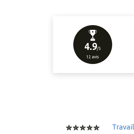
4.9
/5
12
avis
trava