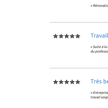
« Rénovatio
trava
« Suite à l
du professi
très 
« Entrepris
travail soi