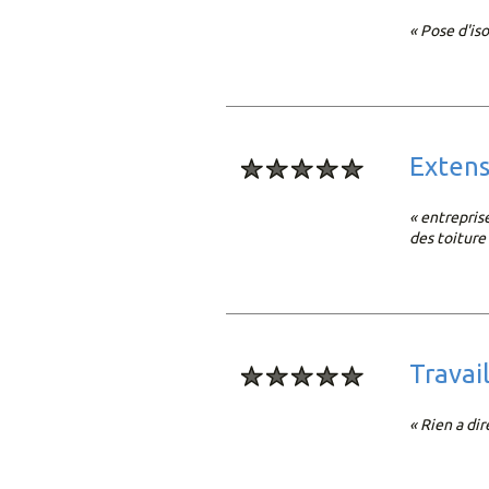
« Pose d'is
exten
« entrepris
des toiture
trava
« Rien a dir