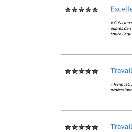
excell
« Création 
auprès de s
toute l équ
travai
« Rénovatio
professionn
trava