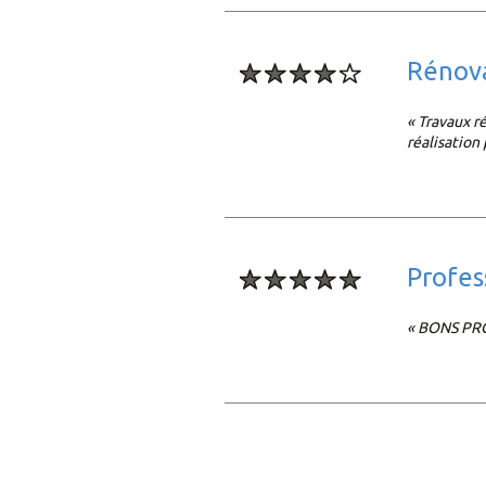
rénov
« Travaux r
réalisation
profe
« BONS PR