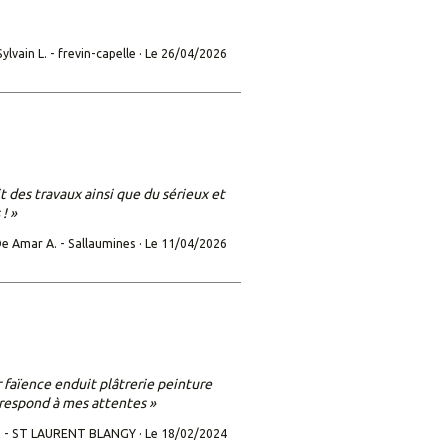
ylvain L. -
frevin-capelle ·
Le 26/04/2026
t des travaux ainsi que du sérieux et
! »
e Amar A. -
Sallaumines ·
Le 11/04/2026
 faïence enduit plâtrerie peinture
orrespond à mes attentes »
 -
ST LAURENT BLANGY ·
Le 18/02/2024