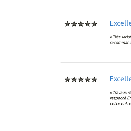
excell
« Très satis
recommande
excell
« Travaux r
respecté En
cette entre