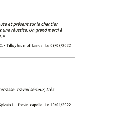
oute et présent sur le chantier
st une réussite. Un grand merci à
. »
C. -
Tilloy les mofflaines ·
Le 09/08/2022
rrasse. Travail sérieux, très
ylvain L. -
frevin-capelle ·
Le 19/01/2022