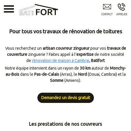
Artisan Renovation Cambrai - 62
Pour tous vos travaux de rénovation de toitures
Vous recherchez un
artisan couvreur zingueur
pour vos
travaux de
couverture
zinguerie ? Faites appel à l’
expertise
de notre société
de
rénovation de maison à Cambrai
,
Batifort
Notre équipe intervient dans un rayon de
30 km
autour de
Monchy-
au-Bois
dans le
Pas-de-Calais
(Arras), le
Nord
(Douai, Cambrai) et la
Somme
(Amiens).
Demandez un devis gratuit
Les prestations de nos couvreurs