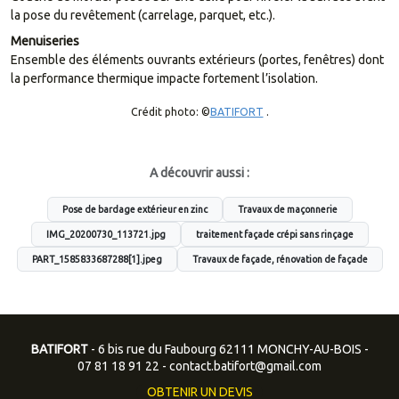
la pose du revêtement (carrelage, parquet, etc.).
Menuiseries
Ensemble des éléments ouvrants extérieurs (portes, fenêtres) dont
la performance thermique impacte fortement l’isolation.
Crédit photo: ©
BATIFORT
.
A découvrir aussi :
Pose de bardage extérieur en zinc
Travaux de maçonnerie
IMG_20200730_113721.jpg
traitement façade crépi sans rinçage
PART_1585833687288[1].jpeg
Travaux de façade, rénovation de façade
BATIFORT
- 6 bis rue du Faubourg 62111 MONCHY-AU-BOIS -
07 81 18 91 22
-
contact.batifort@gmail.com
OBTENIR UN DEVIS